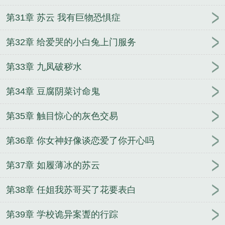
第31章 苏云 我有巨物恐惧症
第32章 给爱哭的小白兔上门服务
第33章 九凤破秽水
第34章 豆腐阴菜讨命鬼
第35章 触目惊心的灰色交易
第36章 你女神好像谈恋爱了你开心吗
第37章 如履薄冰的苏云
第38章 任姐我苏哥买了花要表白
第39章 学校诡异案聻的行踪