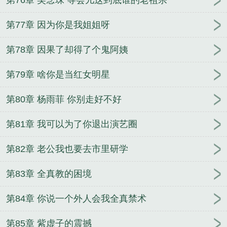
第77章 因为你是我姐姐呀
第78章 因果了却得了个鬼阿姨
第79章 啥你是当红女明星
第80章 杨雨菲 你别走好不好
第81章 我可以为了你退出演艺圈
第82章 老公我也要去市里研学
第83章 全真教的困境
第84章 你说一个外人会我全真禁术
第85章 紫虚子的震撼