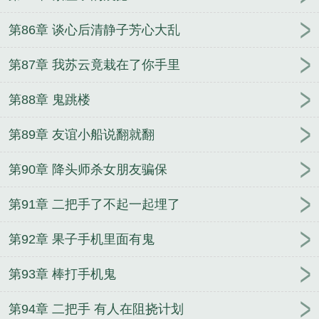
第86章 谈心后清静子芳心大乱
第87章 我苏云竟栽在了你手里
第88章 鬼跳楼
第89章 友谊小船说翻就翻
第90章 降头师杀女朋友骗保
第91章 二把手了不起一起埋了
第92章 果子手机里面有鬼
第93章 棒打手机鬼
第94章 二把手 有人在阻挠计划