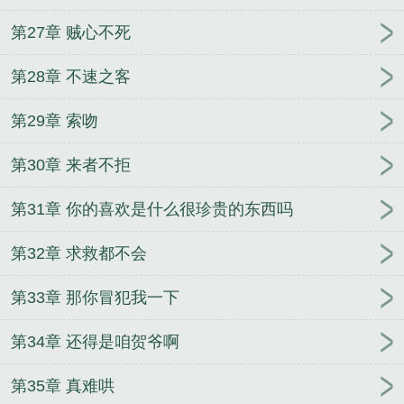
第27章 贼心不死
第28章 不速之客
第29章 索吻
第30章 来者不拒
第31章 你的喜欢是什么很珍贵的东西吗
第32章 求救都不会
第33章 那你冒犯我一下
第34章 还得是咱贺爷啊
第35章 真难哄