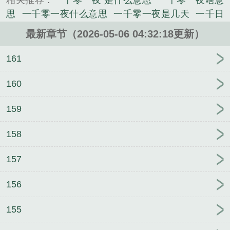
相关推荐：
一千零一夜 是什么意思
一千零一夜啥意
思
一千零一夜什么意思
一千零一夜是几天
一千日
猜一字
一千多个日夜是多久
一千需一夜
一千一夜
最新章节（2026-05-06 04:32:18更新）
什么意思
一千零一日和一千零一夜
一千一夜是哪个
国家
一千零一夜是多少天
一千零一日和一千零一夜
161
的区别
一千一夜是成语吗
一千一夜1什么意思
一千
一夜是什么意思
一千个日夜英文
一千01夜作者是
160
谁
一千个日夜是多少天
一千一夜是谁写的
一千零
159
一夜打一个字念什么
一千个日夜是多少年
一千一千
零一夜
一千零一夜是啥意思
一千一千零一夜原版全
158
文阅读
一千一夜猜生肖
1000个日夜是多少天
一千
昼
一千零一日
一千个日夜的古语
一日千日
一千
157
一夜指什么生肖
如何维持单身人设
妻瞒
笑纳阳痿
好兄弟全家女性
仲夏电台
小漂亮怎么又咬人了
末
156
世：超凡天团
卧底兄妹扮情侣被迫假戏真做
进化：
女神之路
我的清纯校花女友才没那么容易白给
莫道
155
不相思
师姐她超喜欢我的千纸鹤
带着系统穿七零，