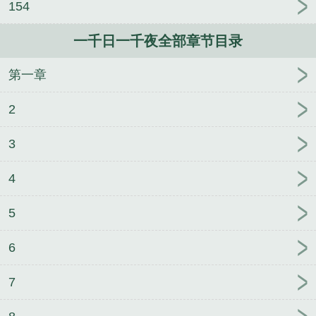
154
抢了男主做老公
末世：寄生在校花的神之宫
无信仰
修女的色孽
全修真界都想做我的炉鼎
大师兄！ 小
一千日一千夜全部章节目录
师妹又被合欢宗拐走了
白月光，但死遁翻车了
F奶
双马尾婊子贱货偷情室友巨根床上浪叫骚穴流水吞精
第一章
求操欲罢不能
暗恋权臣的第十年春
漂亮老婆是一只
见钱眼开的哈巴狗
2
3
4
5
6
7