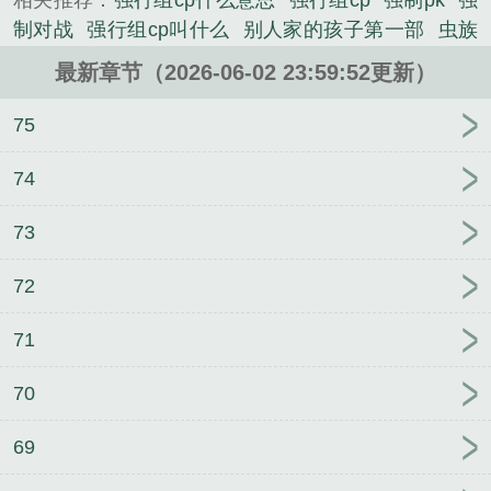
相关推荐：
强行组cp什么意思
强行组cp
强制pk
强
的其他类小说。
制对战
强行组cp叫什么
别人家的孩子第一部
虫族
为什么全世界都爱我
赵峰雯雯刘波笔趣阁
伍申许玮
最新章节（2026-06-02 23:59:52更新）
小说笔趣阁
我成了父亲与妻子的月老
同频共振
我
与异性合租的那些年
今天创世神也在努力救世！
王
75
锦程曲颖笔趣阁
忍界强者，但一直被嬤
王锦程曲
颖
荒岛公媳实验
每个世界都被疯批老婆强制爱
如
74
何饲养恶毒但病弱的真少爷
刘天祥赵小花笔趣阁
写
73
给你的108封信
缪斯的酷刑
重生之皇妃的复仇
让
我摸摸你，哦不，让我嬷嬷你
王军马婷笔趣阁
72
71
70
69