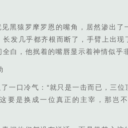
就见黑猿罗摩罗恩的嘴角，居然渗出了
，长发几乎都齐根而断了，手臂上出现
间全白，他抿着的嘴唇显示着神情似乎
动
吸了一口冷气：“就只是一击而已，三位
这要是换成一位真正的主宰，那岂