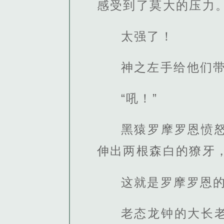
感受到了莫大的压力
太强了！
神之左手给他们
“吼！”
黑猿罗摩罗恩愤
伸出两根森白的獠牙
这就是罗摩罗恩
老态龙钟的大长