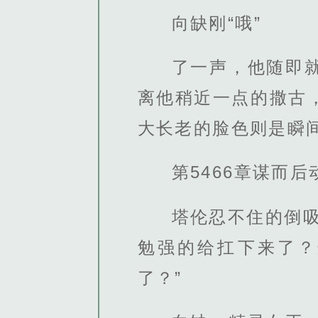
向缺刚“哦”
了一声，他随即
离他稍近一点的撒古
大长老的脸色则是瞬
第5466章谋而后
塔伦忍不住的倒
勉强的给扛下来了？
了？”