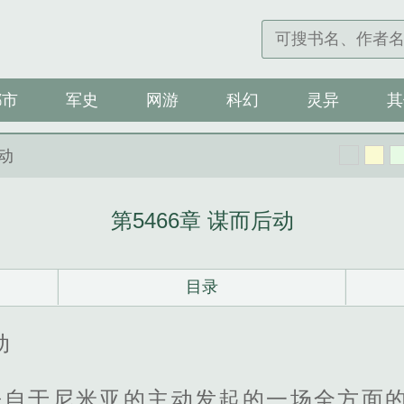
都市
军史
网游
科幻
灵异
其
后动
第5466章 谋而后动
目录
动
来自于尼米亚的主动发起的一场全方面