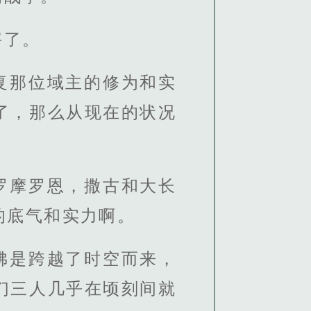
宰了。
复那位域主的修为和实
了，那么从现在的状况
罗摩罗恩，撒古和大长
的底气和实力啊。
佛是跨越了时空而来，
们三人几乎在顷刻间就