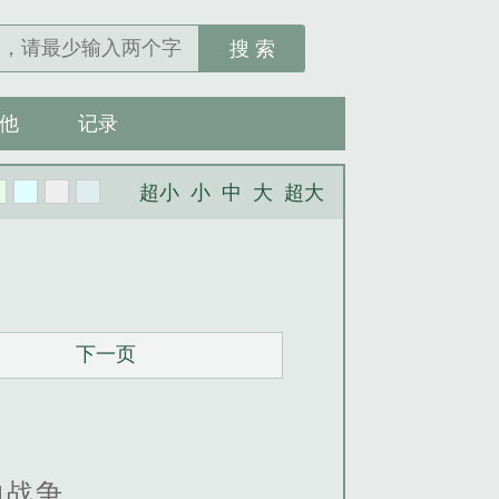
搜 索
他
记录
超小
小
中
大
超大
下一页
的战争。