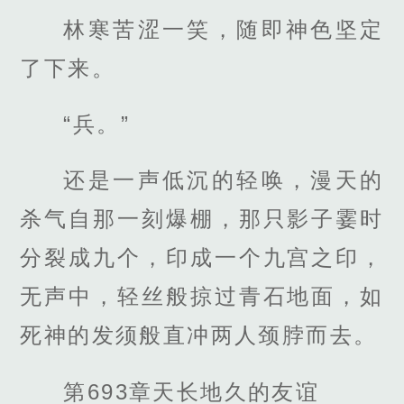
林寒苦涩一笑，随即神色坚定
了下来。
“兵。”
还是一声低沉的轻唤，漫天的
杀气自那一刻爆棚，那只影子霎时
分裂成九个，印成一个九宫之印，
无声中，轻丝般掠过青石地面，如
死神的发须般直冲两人颈脖而去。
第693章天长地久的友谊