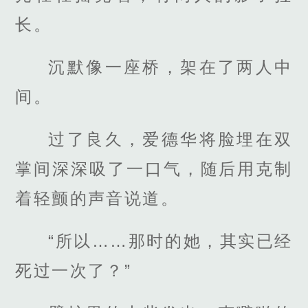
长。
沉默像一座桥，架在了两人中
间。
过了良久，爱德华将脸埋在双
掌间深深吸了一口气，随后用克制
着轻颤的声音说道。
“所以……那时的她，其实已经
死过一次了？”