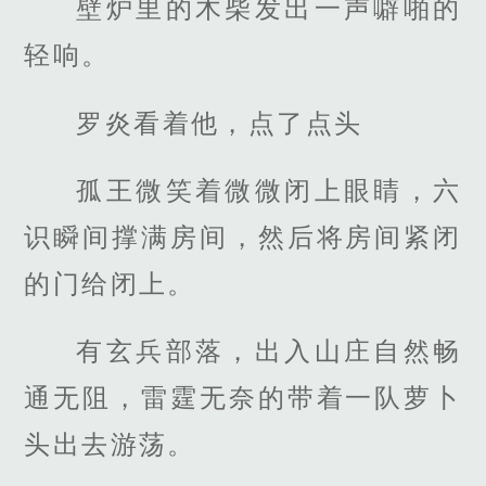
壁炉里的木柴发出一声噼啪的
轻响。
罗炎看着他，点了点头
孤王微笑着微微闭上眼睛，六
识瞬间撑满房间，然后将房间紧闭
的门给闭上。
有玄兵部落，出入山庄自然畅
通无阻，雷霆无奈的带着一队萝卜
头出去游荡。