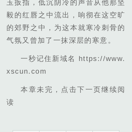
玉扳指，低沉阴冷的声音从他那坚
毅的红唇之中流出，响彻在这空旷
的郊野之中，为这本就寒冷刺骨的
气氛又曾加了一抹深层的寒意。
一秒记住新域名 https://www.
xscun.com
本章未完，点击下一页继续阅
读