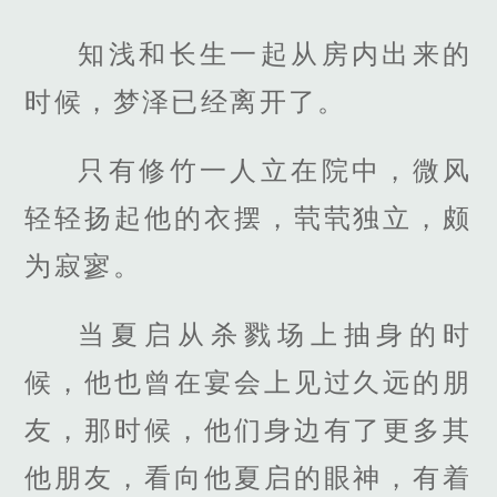
知浅和长生一起从房内出来的
时候，梦泽已经离开了。
只有修竹一人立在院中，微风
轻轻扬起他的衣摆，茕茕独立，颇
为寂寥。
当夏启从杀戮场上抽身的时
候，他也曾在宴会上见过久远的朋
友，那时候，他们身边有了更多其
他朋友，看向他夏启的眼神，有着