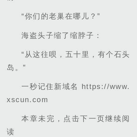
“你们的老巢在哪儿？”
海盗头子缩了缩脖子：
“从这往呗，五十里，有个石头
岛。”
一秒记住新域名 https://www.
xscun.com
本章未完，点击下一页继续阅
读