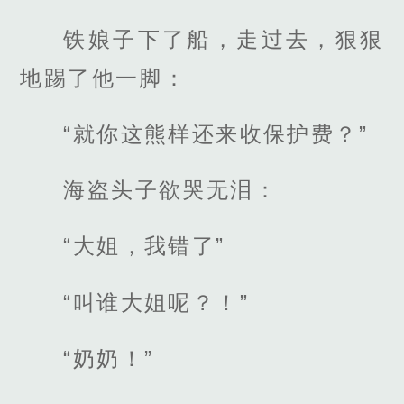
铁娘子下了船，走过去，狠狠
地踢了他一脚：
“就你这熊样还来收保护费？”
海盗头子欲哭无泪：
“大姐，我错了”
“叫谁大姐呢？！”
“奶奶！”