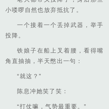
小喽啰自然也放弃抵抗了。
一个接着一个丢掉武器，举手
投降。
铁娘子在船上叉着腰，看得嘴
角直抽抽，半天憋出一句：
“就这？”
陈息冲她笑了笑：
“打仗嘛，气势最重要。”