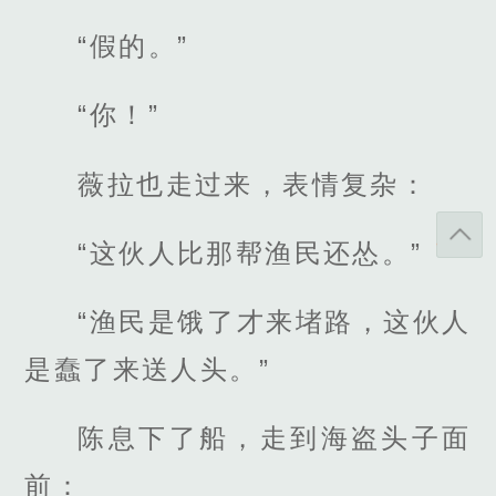
“假的。”
“你！”
薇拉也走过来，表情复杂：
“这伙人比那帮渔民还怂。”
“渔民是饿了才来堵路，这伙人
是蠢了来送人头。”
陈息下了船，走到海盗头子面
前：