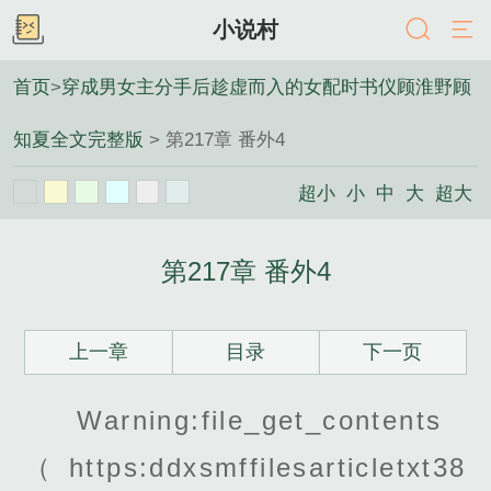
小说村
首页
>
穿成男女主分手后趁虚而入的女配时书仪顾淮野顾
知夏全文完整版
> 第217章 番外4
超小
小
中
大
超大
第217章 番外4
上一章
目录
下一页
Warning:file_get_contents
（https:ddxsmffilesarticletxt38