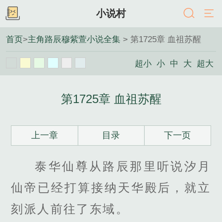
小说村
首页
>
主角路辰穆紫萱小说全集
> 第1725章 血祖苏醒
超小
小
中
大
超大
第1725章 血祖苏醒
上一章
目录
下一页
泰华仙尊从路辰那里听说汐月
仙帝已经打算接纳天华殿后，就立
刻派人前往了东域。