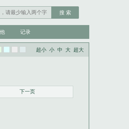
搜 索
他
记录
超小
小
中
大
超大
下一页