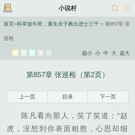
小说村
首页
>
科举放牛班，童生夫子教出进士三千
> 第857章 张
巡检
超小
小
中
大
超大
第857章 张巡检（第2页）
上一页
目录
下一页
陈凡看向那人，笑了笑道：“赵
虎，没想到你表面粗憨，心思却细