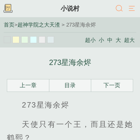
小说村
首页
>
超神学院之大天渣
> 273星海余烬
超小
小
中
大
超大
273星海余烬
上一章
目录
下一页
273星海余烬
天使只有一个王，而且还是她
鹤熙？