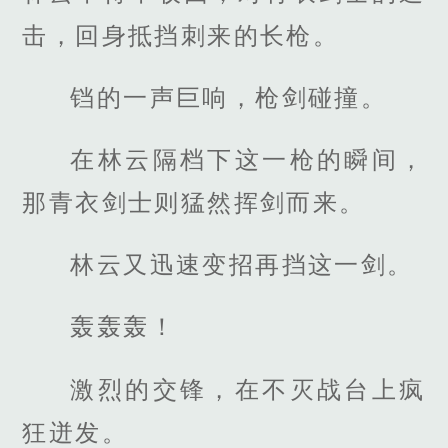
击，回身抵挡刺来的长枪。
铛的一声巨响，枪剑碰撞。
在林云隔档下这一枪的瞬间，
那青衣剑士则猛然挥剑而来。
林云又迅速变招再挡这一剑。
轰轰轰！
激烈的交锋，在不灭战台上疯
狂迸发。