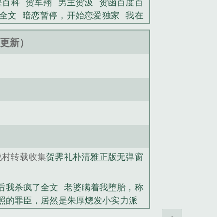
铿百科
贺军翔
男主贺汲
贺函百度百
全文
暗恋暂停，开始恋爱独家
我在
是真千金后发癫了
众叛亲离后，我兴
链后续+
妻子的审判方烟冉周亦完结
29更新）
嫌假千金今天也在努力打脸中好书
爱
品之一
说村转载收集
贺霁礼朴清雅正版无弹窗
后我杀疯了全文
老婆瞒着我堕胎，称
照的罪臣，居然是朱厚熜发小实力派
巅峰：从报复出轨老婆开始
初入军属