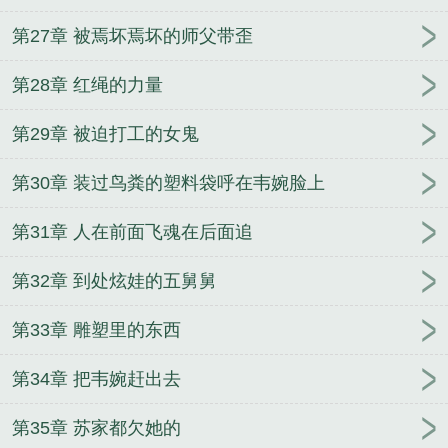
第27章 被焉坏焉坏的师父带歪
第28章 红绳的力量
第29章 被迫打工的女鬼
第30章 装过鸟粪的塑料袋呼在韦婉脸上
第31章 人在前面飞魂在后面追
第32章 到处炫娃的五舅舅
第33章 雕塑里的东西
第34章 把韦婉赶出去
第35章 苏家都欠她的