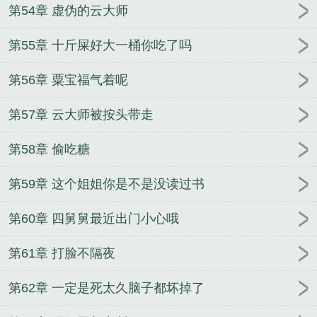
第54章 虚伪的云大师
第55章 十斤屎好大一桶你吃了吗
第56章 粟宝福气着呢
第57章 云大师被按头带走
第58章 偷吃糖
第59章 这个姐姐你是不是没读过书
第60章 四舅舅最近出门小心哦
第61章 打脸不隔夜
第62章 一定是死太久脑子都坏掉了