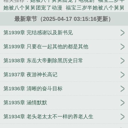
相关推荐：
她被八个舅舅团宠了电视剧
福宝三岁半
长大，却不想被八个大佬舅舅宠上天，外公更是要把
她被八个舅舅团宠了动漫
福宝三岁半她被八个舅舅
家产过继给粟宝！后妈前来装白莲？揭穿她真面目！
团宠了漫画免费
她被八个舅舅团宠了漫画
福宝三岁
养父以血脉至亲威胁打钱？不好意思，可以打骨
最新章节（2025-04-17 03:15:16更新）
半她被八个舅舅团宠了百度百科
她被八个舅舅团宠
折！“四舅舅，你新剧的神官服粟宝帮你做哦……”国
了全文免费阅读
她被八个舅舅团宠了txt百度
她被八
第1939章 完结感谢以及新书见
民影帝震惊发现，剧组求不...
个舅舅团宠了人物关系
他被八个舅舅团宠了漫画
她
《福宝三岁半，她被八个舅舅团宠了》是萌汉子精心
被八个舅舅团宠了百科
她被八个舅舅团宠了txt
她被
第1939章 只要在一起其他的都是其他
创作的都市类小说。
八个舅舅团宠了 漫画
她被八个舅舅团宠了漫画免费
第1938章 东岳大帝删除黑历史日常
观看
她被八个舅舅团宠了简介
团宠福宝 八个哥哥
宠翻天
她被八个舅舅团宠了最新章节
她被八个舅舅
第1937章 夜游神长高记
团宠了人物介绍
福宝三岁半她被八个舅舅团宠了免
费阅读
她被八个舅舅团宠了 萌汉子 著
她被八个舅
第1936章 清晰的奋斗目标
舅团宠了结局
福宝三岁半她被八个舅舅团宠了漫画
她被八个舅舅团宠了大结局
她被八个舅舅团宠了图
第1935章 涵情默默
片
她被八个舅舅团宠了 第1192章
她被八个舅舅团
宠了漫画免费阅读
她被八个舅舅团宠了好看吗
她被
第1934章 老头老太太不一样的养老人生
八个舅舅团宠了有男主吗
她被八个舅舅团宠了正版