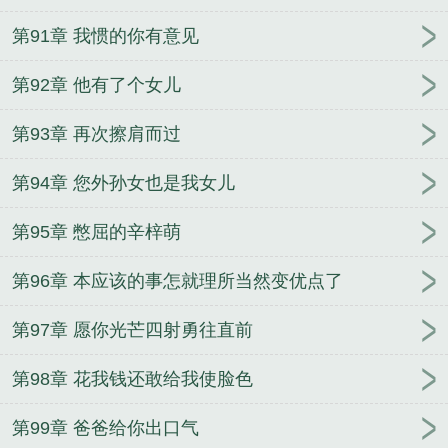
第91章 我惯的你有意见
第92章 他有了个女儿
第93章 再次擦肩而过
第94章 您外孙女也是我女儿
第95章 憋屈的辛梓萌
第96章 本应该的事怎就理所当然变优点了
第97章 愿你光芒四射勇往直前
第98章 花我钱还敢给我使脸色
第99章 爸爸给你出口气