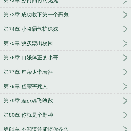
第72章 苏何问再次见鬼
第73章 成功收下第一个恶鬼
第74章 小哥霸气护妹妹
第75章 狼狈滚出校园
第76章 口嫌体正的小哥
第77章 虚荣鬼李若萍
第78章 虚荣害死人
第79章 差点魂飞魄散
第80章 你就是个野种
第81章 不知道还能陪你多久