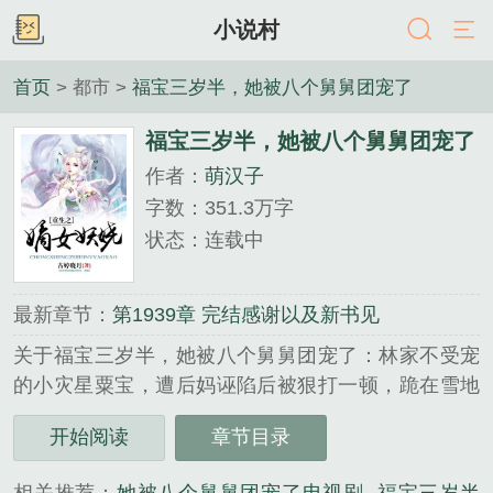
小说村
首页
> 都市 >
福宝三岁半，她被八个舅舅团宠了
福宝三岁半，她被八个舅舅团宠了
作者：
萌汉子
字数：351.3万字
状态：连载中
最新章节：
第1939章 完结感谢以及新书见
关于福宝三岁半，她被八个舅舅团宠了：林家不受宠
的小灾星粟宝，遭后妈诬陷后被狠打一顿，跪在雪地
里一天一夜奄奄一息。将死之际粟宝听到了别人听不
开始阅读
章节目录
到的声音，指引她打通小舅舅电话，八个大佬舅舅强
势赶到！重获新生的小粟宝只想有口饭吃、平平安安