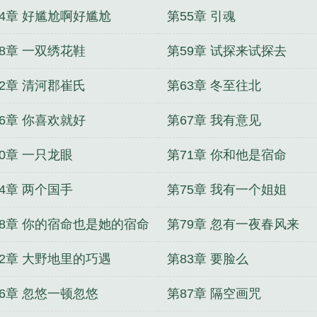
54章 好尴尬啊好尴尬
第55章 引魂
58章 一双绣花鞋
第59章 试探来试探去
62章 清河郡崔氏
第63章 冬至往北
66章 你喜欢就好
第67章 我有意见
0章 一只龙眼
第71章 你和他是宿命
4章 两个国手
第75章 我有一个姐姐
78章 你的宿命也是她的宿命
第79章 忽有一夜春风来
82章 大野地里的巧遇
第83章 要脸么
86章 忽悠一顿忽悠
第87章 隔空画咒