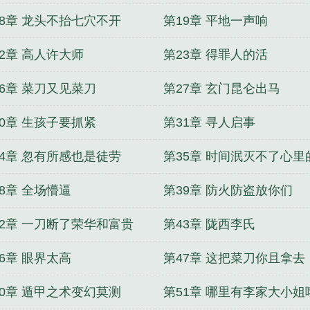
18章 龙头不抬七穴不开
第19章 平地一声响
22章 高人许大师
第23章 得罪人的活
26章 菜刀又见菜刀
第27章 玄门昆仑出马
30章 生孩子要抓紧
第31章 寻人启事
34章 忽有所感也是徒劳
第35章 时间泯灭不了心里
意
8章 全场懵逼
第39章 防火防盗放你们
42章 一刀断了荣华和富贵
第43章 陇西李氏
6章 眼界太高
第47章 这把菜刀你且拿去
50章 遁甲之术变幻莫测
第51章 哪里有李家大小姐