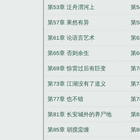
第53章 泛舟渭河上
第
第57章 果然有异
第
第61章 论语言艺术
第
第65章 否则余生
第
第69章 惊雷过后有巨变
第7
第73章 江湖没有了道义
第7
第77章 也不错
第
第81章 长安城外的养尸地
第
第85章 胡搅蛮缠
第