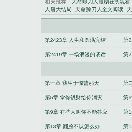
相关推荐：
天命赊刀人短剧在线观看
《天命赊刀人》
人唐大结局
天命赊刀人全文阅读
免费听
天命赊刀人漫画免费观看
天命赊刀人王赞扬巧音结局
天命赊
人王遁一免费阅读
天命赊刀人茅小
第2423章 人生和圆满完结
第2
命赊刀人人物关系
天命赊刀人女主
人紫襟免费听书
天命赊刀人大巫师
第2419章 一场浪漫的谈话
第2
在上
梦幻泡影
北地巫师
生死突击
遥驸马爷
宝鉴
超级仙医
重生之世
第一章 我生于惊蛰那天
第
第5章 拿你钱财给你消灾
第
第9章 有些人叫你不能答应
第1
第13章 翻脸不认怎么办
第