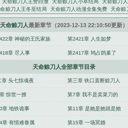
天命赊刀人王赞白濮
天命赊刀人小草结局
天命赊刀人
是困的睡不着精心创作的武侠类小说。
天命赊刀人王冬至结局
天命赊刀人动漫全集免费
天命赊
天命赊刀人百度百科
天命赊刀人漫画免费阅读
天命赊刀
刀人怎么样
天命赊刀人作者简介
天命赊刀人人物关系图
天命赊刀人
最新章节（2023-12-13 22:10:50更新）
草结局
天命赊刀人TXT完本
天命赊刀人好看吗
青谷子
422章 神秘的王氏家族
第2421章 人生如梦
天命赊刀人免费听全集
天命赊刀人短剧
天命赊刀人漫
是谁
天命赊刀人林羡鱼
天命赊刀人杨巧音结局
天命赊
418章 尽人事
第2417章 鸠占鹊巢了
前方有鬼
武法武天
大仙官
仙镯
玄门高手在都市
界首富
独断万古
大至尊
农门新媳,手握空间发家致富
天命赊刀人全部章节目录
二章 头七惊魂夜
第三章 铁口直断赊刀人
6章 惊世一撩
第7章 我不是卖菜刀的
0章 地铁诡事
第11章 是她是她就是她
14章 有情难眷属
第15章 一场冥婚