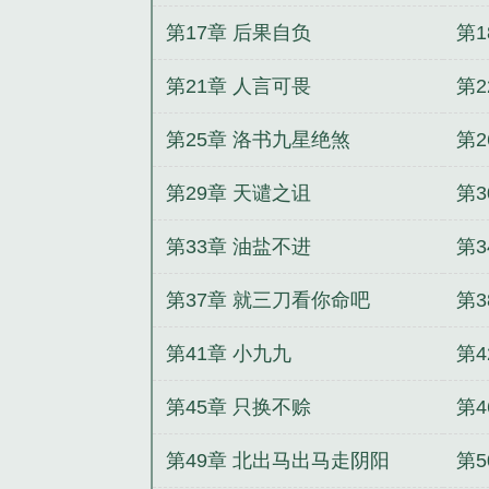
第17章 后果自负
第
第21章 人言可畏
第
第25章 洛书九星绝煞
第
第29章 天谴之诅
第
第33章 油盐不进
第
第37章 就三刀看你命吧
第3
第41章 小九九
第
第45章 只换不赊
第4
第49章 北出马出马走阴阳
第