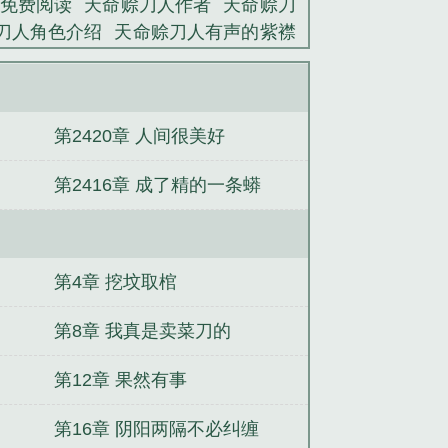
免费阅读
天命赊刀人作者
天命赊刀
刀人角色介绍
天命赊刀人有声的紫襟
人王惊蛰结局
天命赊刀人1到200集
天命赊刀人免费观看全集
天命赊刀
天命赊刀人TXT
天命赊刀人主角
天
第2420章 人间很美好
画
天命赊刀人王冬至简介
天命赊刀
刀人有声免费听
天命赊刀人txt
剑仙
第2416章 成了精的一条蟒
仙藏
泰坦与龙之王
贮金闺
大唐：逍
氪金成仙
第4章 挖坟取棺
第8章 我真是卖菜刀的
第12章 果然有事
第16章 阴阳两隔不必纠缠