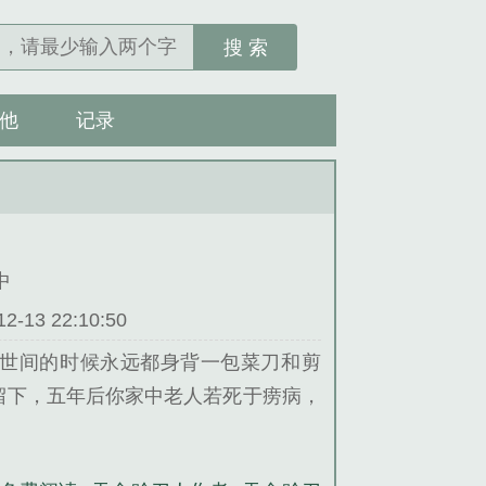
搜 索
他
记录
中
13 22:10:50
世间的时候永远都身背一包菜刀和剪
留下，五年后你家中老人若死于痨病，
再过来收钱”他们是来自遥远道门的传