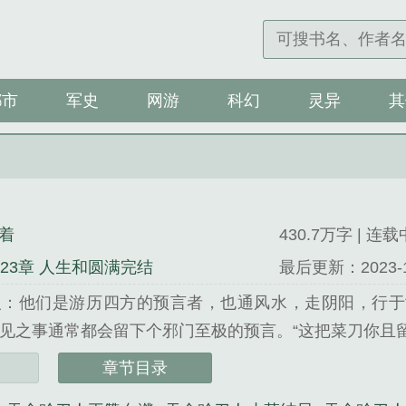
都市
军史
网游
科幻
灵异
其
着
430.7万字 | 连载
423章 人生和圆满完结
最后更新：2023-12-
人：他们是游历四方的预言者，也通风水，走阴阳，行于
见之事通常都会留下个邪门至极的预言。“这把菜刀你且
“这把剪刀你且留下，等你孩子出生之时如若有鬼缠身，我
章节目录
，神算定乾坤，预知身后事，请问赊刀人。...