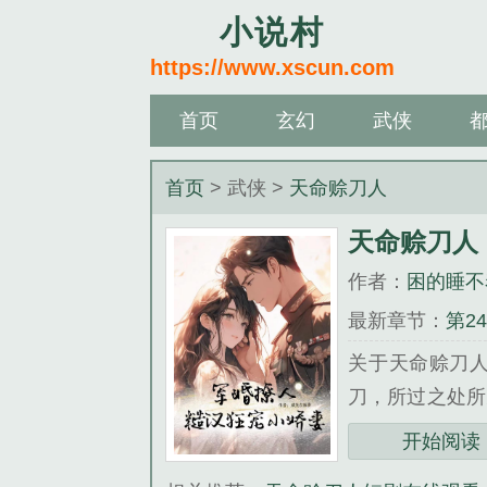
小说村
https://www.xscun.com
首页
玄幻
武侠
首页
> 武侠 >
天命赊刀人
天命赊刀人
作者：
困的睡不
最新章节：
第2
关于天命赊刀
刀，所过之处所
我再过来收钱”
开始阅读
承，铁口定生死