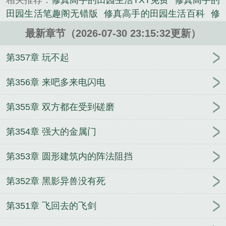
相关推荐：
修真高手的田园生活TXT免费
修真高手的
炼罢了。......
田园生活笔趣阁无错版
修真高手的田园生活百科
修
《修真高手的田园生活》是小学嗣业精心创作的武侠
真高手的田园生活有几个女主
修真高手的田园生活
类小说。
最新章节（2026-07-30 23:15:32更新）
最新章节
我要修仙
修真高手的田园生活笔趣阁
修
真高手的田园生活txt免费
修真高手的田园生活txt奇
第357章 玩不起
书
修真高手的田园生活 笔趣阁
修真高手的田园生
活新笔趣阁
修真高手的田园生活全文免费
修真高手
第356章 来吧多来电闪电
的田园生活免费
带着家族去修仙
修真高手的田园生
第355章 双方都在受到磋磨
活 小学嗣业
修真高手的田园生活陈默全文免费阅
修真高手的田园生活77读书
修真高手的田园生活陈
第354章 强大的金属门
默
修真高手的田园生活女主
修真高手的田园生活陈
默全文免费阅读
修真高手的田园生活吧
修真高手的
第353章 圆形建筑内的阵法阻挡
田园生活免费全本
修真高手的田园生活百度百科
修
真高手的田园生活百度
修真高手的田园生活在线阅
第352章 黑影异兽没有死
读
修真高手的田园生活顶点
修真高手的田园生活全
文免费阅读
修真高手的田园生活在线阅读免费
修真
第351章 飞回去的飞剑
高手的田园生活小学嗣业
修真高手的田园生活免费