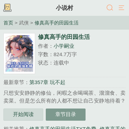
小说村
首页
> 武侠 >
修真高手的田园生活
修真高手的田园生活
作者：
小学嗣业
字数：824.7万字
状态：连载中
最新章节：
第357章 玩不起
只想安安静静的修仙，闲暇之余喝喝茶、溜溜食、卖
卖菜。但是怎么所有的人都不想让自己安静地待着？
各种各样的人都要在自己面前晃悠，找事情的找事
开始阅读
章节目录
情，找麻烦的找麻烦，还有很多妹纸天天要来找自己
不要来啊！其实我真的只想安安静静的待着，好好修