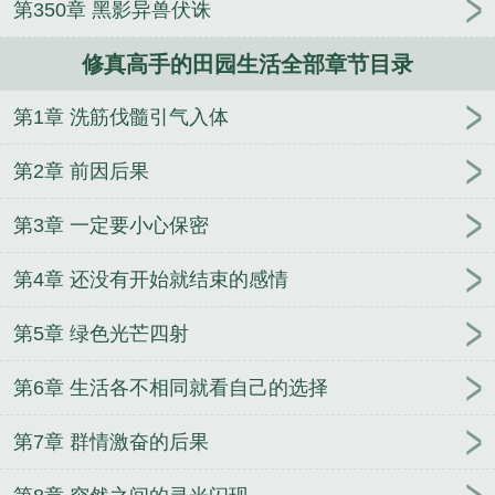
第350章 黑影异兽伏诛
阅读
修真高手的田园生活 第3136章
修真高手的田
园生活TXT奇书网
修真高手的田园生活txt
修真高手
修真高手的田园生活全部章节目录
的田园生活TXT
用手机教古人搞基建
我的男友遍布
全世界
寻宝鼠在六零
二嫁美人：财迷皇妃腹黑帝
第1章 洗筋伐髓引气入体
剑宗师妹她手握魔杖
让爱穿越时空
妃穿攻略：驯服
坏坏太子
我的佛系田园
游戏之终极召唤师
我和情
第2章 前因后果
敌的白月光恋爱了
快穿之渡劫
国宝级天才
娱乐圈
奇葩攻略
我有演戏专用人格
冷血丈夫代罪妻
女帝
第3章 一定要小心保密
什么时候开播[快穿]
爽文女主她不想爆红
在游戏里
第4章 还没有开始就结束的感情
捡了一团头发
丁薇记事
丑颜皇后可倾城
第5章 绿色光芒四射
第6章 生活各不相同就看自己的选择
第7章 群情激奋的后果