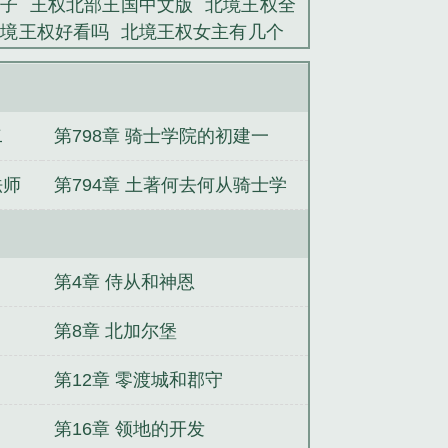
子
王权北部王国中文版
北境王权全
自己大贵族的身份告诉那个领主的时
北境王权好看吗
北境王权女主有几个
原之上可怕的超凡军团无言...
境王权免费
北境王权无删减版
北境王
点
北境王权TXT笔趣阁
北境王权男
北方王国
北境王权 无弹窗
北境之王
二
第798章 骑士学院的初建一
划分
北境王权全本免费阅读
北境王
XT百度
北境王权笔趣
北境王权TXT
法师
第794章 土著何去何从骑士学
北境王权 百度
王权北部扩张
北境王
新内容
北境王权姐弟
北境王权txt笔
院的招生
王权有女主角吗
北境王权无删节完整
人都哭了
年代：发家从五亩水洼地开
第4章 侍从和神恩
个书怎么了？
缅北实录
趁着青梅还稚
脉
那年夏天坏坏的
爵爷，夫人她披
第8章 北加尔堡
我，被选择参加迷雾国运
凡人：天南
第12章 零渡城和郡守
第16章 领地的开发