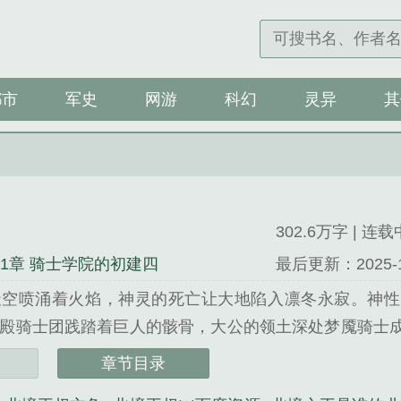
都市
军史
网游
科幻
灵异
其
302.6万字 | 连载
01章 骑士学院的初建四
最后更新：2025-10-
天空喷涌着火焰，神灵的死亡让大地陷入凛冬永寂。神性
殿骑士团践踏着巨人的骸骨，大公的领土深处梦魇骑士
成的军团灵性的认知中，莱恩开启了一扇扇通向异世界门
章节目录
益交织在南方的土地有人终于想起了从凛冬之风和飞雪