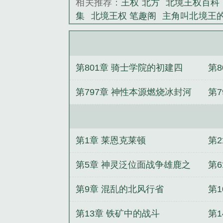
相关推荐：
王权 北方
北境王权百科
他前往北境的
集
北境王权 笔趣阁
主角叫北境王
候……“你说你
北境王权在线阅读
北境王权大结局
《北境王权》是
权免费阅读
北境王权TXT八零
北
主有几个女人
北境王权笔趣阁全部
第801章 骑士学院的初建四
第
是谁
北境王权txt
北境王权百度百
权类似
北境王权 卧听山竹
冀北电
第797章 神性本源燃烧冰封河
第
电子书免费阅读
北境王权莱恩笔趣
权TXT免费全本
北境王权百度
北
流解冻
趣阁
北境王权TXT全本
北境王权
版
北境王权地图
北境王权有几个
第1章 莱恩克莱顿
第
始
仙鼎奇缘
从将夜道门开始
得罪
嫩，赚钱忽悠她生娃
师兄，你好香
第5章 神灵泛位面战争雄鹿之
第
着马甲回来了
巡山校尉
从道兵开
灵
第9章 混乱的北风行省
第
第一法修
综影视之青凝游记
第13章 铁矿中的战斗
第