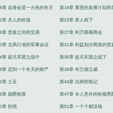
18章 这将会是一火热的冬天
第19章 莱恩的发展计划和
次位面之门开启
22章 夫人的价值
第23章 兽人南下
26章 贵族之间的交易
第27章 利刃蔷薇商会
30章 北风行省的军事会议
第31章 利益划分两派的贵
34章 超凡军团之战中
第35章 超凡军团之战下
38章 迟到一个冬天的财产
第39章 布兰德立威
2章 土豆
第43章 法师的笔记
6章 勋爵制度
第47章 令人意外的哈顿男
0章 拒绝
第51章 一个个都没钱