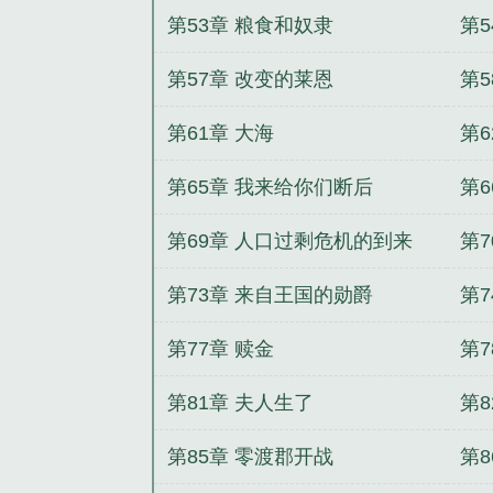
第53章 粮食和奴隶
第
第57章 改变的莱恩
第
第61章 大海
第
第65章 我来给你们断后
第6
第69章 人口过剩危机的到来
第
财
第73章 来自王国的勋爵
第
爵
第77章 赎金
第7
第81章 夫人生了
第
别
第85章 零渡郡开战
第