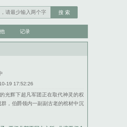
搜 索
他
记录
中
19 17:52:26
的光辉下超凡军团正在取代神灵的权
成群，伯爵领内一副副古老的棺材中沉
户——当所有的贵族都在南方争论不
覆盖的北境埋葬着数不尽的财富但是当