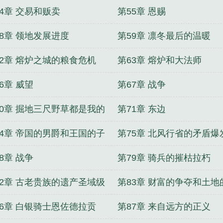
54章 交易和贩卖
第55章 恩赐
58章 领地发展进度
第59章 凛冬最后的温暖
62章 熔炉之城的粮食危机
第63章 熔炉和大法师
6章 威望
第67章 战争
70章 掘地三尺野草都是我的
第71章 东边
富
74章 帝国的男爵和王国的子
第75章 北风行省的矛盾爆
的交易
8章 战争
第79章 骑兵的摧枯拉朽
82章 古老贵族的遗产圣域级
第83章 财富的争夺和土地
的骑士战技
新划分
86章 白银骑士恩佐德拉贡
第87章 来自远方的正义