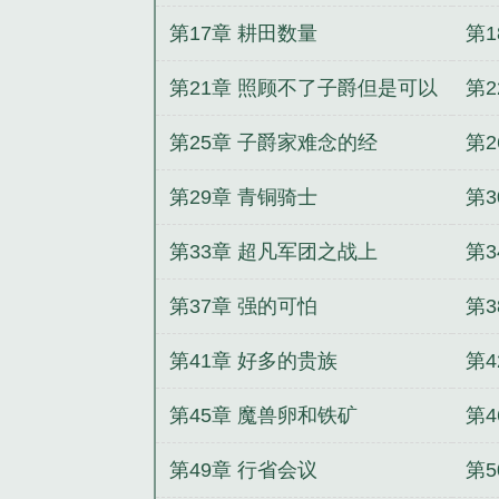
第17章 耕田数量
第
第21章 照顾不了子爵但是可以
第
照顾子爵夫人
第25章 子爵家难念的经
第
第29章 青铜骑士
第
第33章 超凡军团之战上
第
第37章 强的可怕
第
第41章 好多的贵族
第4
第45章 魔兽卵和铁矿
第4
第49章 行省会议
第5