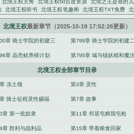
北境王权主角
北境王权txt百度资源
北境之王是谁的儿
时候却发现这片冰冷的世界早已经拥有了主人他想要以
的
北境王权听书
北境王权笔趣阁
北境王权TXT免费
只是一个男爵？？？”他看着北境冰雪中的长城，也看着那雪
北境王国
权游北境之王
北境王权笔趣阁免费阅读
北
卧听山竹精心创作的玄幻类小说。
境王权人物详细介绍
北境王权笔趣阁无弹窗
北境王权起
北境王权
最新章节（2025-10-19 17:52:26更新）
章节
北境王权TXT
北境王权无弹窗
北境之王的
王权
800章 骑士学院的初建三
第799章 骑士学院的初建
科
北境王权 txt
北境王权TXT奇书网
北境王权境界等级
网王权
北境王权女主
北境王权笔趣阁手机版
北境王权T
796章 晶壳鱿养殖计划
第795章 城与镇妖精和魔
阁
北境镇北王
北境王权结局是什么
北境王权txt百度
境王权顶点
王权北部王国无限金币
北境王权最新章节更
北境王权全部章节目录
的乐子
卧听山竹
北境王权无错
北境王权免费阅读无弹窗
北境
女主
北境王权免费全文阅读
游戏王：主流出山，本地
2章 冻土领
第3章 灵性
了我的小主神
藤丸立香，但是主神空间
穿越大明，教
啊！
火影：宇智波的人生模拟器
仙秦：开局奖励祖龙血
6章 骑士征程灵性赐福
第7章 故事
始的都天灵官路
老六守尸人，绝色女帝被摸醒了
婴儿的
10章 第一批奴隶
第11章 邻居屯粮我屯枪
14章 胜利与战利品
第15章 带着粮食回家