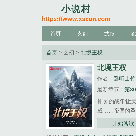
小说村
https://www.xscun.com
首页
玄幻
武侠
首页
> 玄幻 >
北境王权
北境王权
作者：
卧听山竹
最新章节：
第8
神灵的战争让
威……帝国的圣
睡着吸血鬼组
开始阅读
休，当无数的利