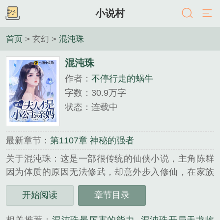
小说村
首页
> 玄幻 >
混沌珠
混沌珠
作者：
不停行走的蜗牛
字数：30.9万字
状态：连载中
最新章节：
第1107章 神秘的强者
关于混沌珠：这是一部很传统的仙侠小说，主角陈群
因为体质的原因无法修武，却意外步入修仙，在家族
长辈的诧异目光下，以修仙者的实力为家族轻松解
开始阅读
章节目录
危，并一步步进入修仙者的世界进行闯荡探索…（备
注：修仙体系：炼气——筑基——金丹——元婴——