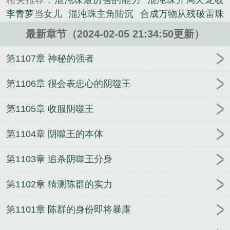
相关推荐：
混沌珠最厉害的能力
混沌珠开局天龙收
分神——炼虚——合体...
李青萝当女儿
混沌珠主角陆沉
合成万物从残破雷珠
《混沌珠》是不停行走的蜗牛精心创作的玄幻类小
到混沌珠
开局吞噬混沌珠
混沌珠空间修仙
混沌珠
说。
最新章节（2024-02-05 21:34:50更新）
电视剧
混沌珠混沌鼎
混沌珠是混沌灵宝吗
快穿 长
歌混沌珠
洪荒签到混沌珠
混沌珠陈群免费阅读
混
第1107章 神秘的强者
沌珠是什么层次的法宝
混沌珠陈群
混沌至宝
混沌
珠空间种田
混沌珠图片
混沌珠百度百科
混沌珠的
第1106章 很会表忠心的阴噬王
作用
开局融合混沌珠
混沌珠陈群全文免费阅读
混
第1105章 收服阴噬王
沌珠逆
混沌珠逆从杂役到万界至尊百度百科
玄幻系
统送我混沌珠
洪荒之通天教主混沌珠
人在遮天得混
第1104章 阴噬王的本体
沌珠
混沌珠是谁的伴生至宝
混沌珠是混沌至宝吗
混沌珠陆沉
混沌珠功能
混沌珠分成了哪些珠
混沌
第1103章 追杀阴噬王分身
珠介绍
加钱道长混沌珠
混沌珠大道至宝
混沌珠
TXT免费
混沌珠带我走上巅峰
天命书混沌珠
千朵
第1102章 猜测陈群的实力
桃花一世开第几集知道暮悬铃是混沌珠
混沌珠是谁
的
穿越祖巫获得混沌珠
混沌珠简介
混沌珠和东皇
第1101章 陈群的身份即将暴露
钟谁厉害
混沌珠有什么能力
四合院许大茂的混沌