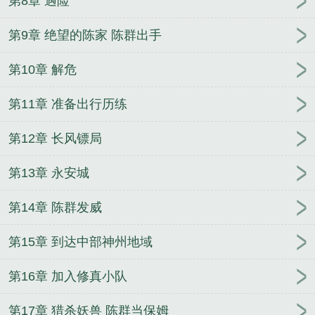
第8章 遇险
不停行走
混沌珠有什么功能
混沌珠有什么神通
混
沌珠不停行走的蜗牛
混沌珠是天道级至宝吗
混沌珠
第9章 绝望的陈家 陈群出手
中获得空间珠的
混沌珠逆从杂役到万界至尊
斗罗之
第10章 解危
修罗殿主
我的老婆是执政官
苟在宗门御兽修仙
猎
魔人世界的军阀
开局三千锦衣卫，打造万古巨城
我
第11章 准备出行历练
要做军阀
韩三千苏迎夏
逆天丹尊
神魂武尊
霸天
龙帝
万妖圣祖
踏星
都市小保安
超强狂婿
无上丹
第12章 长风镖局
尊
女主角谢昭昭萧云祁
噬天龙帝
安心陆应淮
精
灵之我是农场主
混沌天帝诀
第13章 永安城
第14章 陈群发威
第15章 到达中部神州地域
第16章 加入修真小队
第17章 猎杀妖兽 陈群当保姆