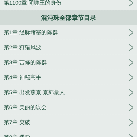
第1100章 阴噬王的身份
珠
混沌珠作用
快穿空间囤货混沌珠
洪荒东王公伴
生混沌珠
洪荒重生冥河开局一颗混沌珠
混沌珠有多
混沌珠全部章节目录
少禁制
九转混沌珠
混沌珠穿越红楼成贾赦
混沌珠
化形的洪荒
混沌珠的
混沌珠有什么作用
混沌猪
第1章 经脉堵塞的陈群
王
混沌珠在谁手上
混沌珠是暮悬铃
十大混沌至宝
的排名
混沌珠穿傻柱神识偷厨艺
吞噬星空之混沌
第2章 狩猎风波
珠
诸天金乌之混沌珠
混沌珠的功能
混沌珠的十大
能力
洪荒我!孔宣
诸天万界混沌珠
混沌珠是哪个
第3章 苦修的陈群
的
混沌珠全文免费阅读
鸿蒙十大至宝
天命书和混
第4章 神秘高手
沌珠
综武之先天异宝混沌珠
混沌珠有什么用
虚空
镜
混沌珠陆沉周若雪最新章节无弹窗免费全文阅读
第5章 出发燕京 京郊救人
混沌珠是什么级别的法宝
混沌珠能力介绍
人在斗破
得混沌珠
穿越混沌伴生混沌珠
混沌珠是谁的法宝
第6章 美丽的误会
混沌珠混沌青莲
洪荒混沌珠
十大混沌至宝
靠我悟
性逆天
混沌珠主角陈群
混沌珠家族崛起
混沌珠的
第7章 突破
能力
千朵桃花一世开
混沌珠和鸿蒙珠哪个厉害
混
沌珠主角陈群最新
陆沉混沌珠
混沌珠主角陈群作者