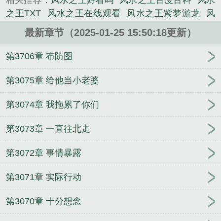
相关推荐：
风水之王好看吗
风水之王百度百科
风水
《风水之王》是紫梦游龙精心创作的科幻类小说。
之王TXT
风水之王在线观看
风水之王紫梦游龙
风
水之王八尾狐最后结局
风水之王有声
风水之王白弥
最新章节（2025-01-25 15:50:18更新）
勒是谁
风水之王最新更新全文
国学风水大师
风水
之王女主有几个
风水之王免费收听完整版
风水之王
第3706章 布防图
里的八哥鸟是谁
查风水
风水之王李玄通全文阅读无
弹窗
风水之王前面几部叫什么
风水之王吴劫和八尾
第3075章 给他当小老婆
狐什么关系
风水之王全文阅读
风水之王最新更新全
第3074章 我拖累了你们
文阅读
风水之王txt
风水之王李玄通最新章节
风水
之王邋遢道士
风水之王漫画
风水之王免费观看
风
第3073章 一直往北走
水之王免费阅读
风水之王TXT免费
风水之王吴九
阴
风水之王张爷爷是谁
风水之王全文免费阅读
风
第3072章 事情暴露
水之王八尾狐什么时候恢复
风水之王紫梦幽龙
风水
之王上一部叫什么
风水之王全文免费听书
风水之王
第3071章 实际行动
演员表
风水之王白弥勒最后的结局
风水之王八爷是
谁
风水之王境界修为
风水之王结局是什么
风水之
第3070章 十分想念
王短剧
风水之王李玄通
风水之王女主是谁
风水之