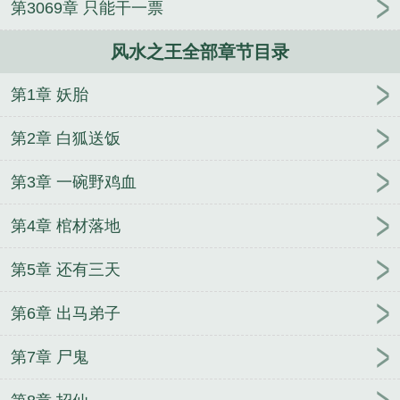
第3069章 只能干一票
王李玄通免费听书
风水之王战力排行
风水之王境界
排行
风水之王女主
风水之王百度百科紫梦游龙
风
风水之王全部章节目录
水之王八哥鸟是谁的神魂
风水之王李玄通修为
风水
之王邋遢道士最后结局怎么样
风水之王里面的八爷
第1章 妖胎
谁附身的
七零：我以前世的小说逆袭炮灰路
兰月魏
清尘结局最后在一起了吗
丽江，我无法释怀的温柔
第2章 白狐送饭
兰月魏清尘结局
深度暧昧
诸天分身：我开启了灵气
复苏
从家徒四壁到万里江山
神医娘亲一出门，各地
第3章 一碗野鸡血
大佬追着宠
一仙，一鬼，任平生
都市之我为虫皇
第4章 棺材落地
浴血雨花台：抗日之狂野步兵连
兰月魏清尘魏清风
大结局
江湖似月牙
魏清风兰月魏清尘
兰月魏清尘
第5章 还有三天
免费阅读
网游：剑破岁月长河你们不该降临
长生：
修仙从发展下线开始
荒帝传纪
兰月魏清尘小说叫什
第6章 出马弟子
么名字
重生：金融巨子归来为爱涤荡乾坤
第7章 尸鬼