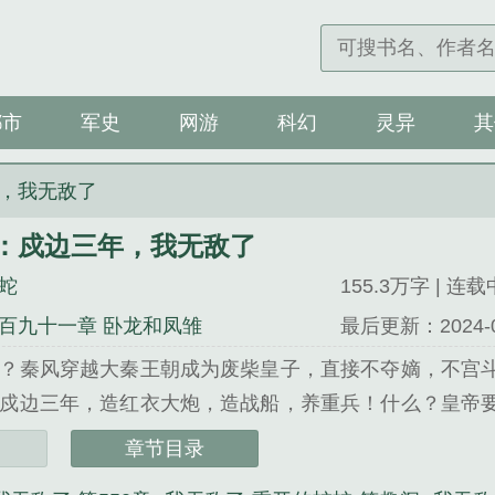
都市
军史
网游
科幻
灵异
其
，我无敌了
：戍边三年，我无敌了
蛇
155.3万字 | 连载
百九十一章 卧龙和凤雏
最后更新：2024-09-
？秦风穿越大秦王朝成为废柴皇子，直接不夺嫡，不宫
戍边三年，造红衣大炮，造战船，养重兵！什么？皇帝
章节目录
戍边三年，我无敌了》是重开的蛇蛇精心创作的军史类