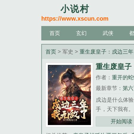
小说村
https://www.xscun.com
首页
玄幻
武侠
首页
> 军史 >
重生废皇子：戍边三年
重生废皇子
作者：
重开的蛇
最新章节：
第六
戍边是什么体验
手，天下我有。
靖难吧！...
开始阅读
《重生废皇子：