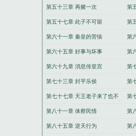
第五十三章 再赌一次
第
第五十七章 此子不可留
第
第六十一章 秦皇的苦恼
第
第六十五章 好事与坏事
第
第六十九章 消息传皇宫
第
第七十三章 封平乐侯
第
第七十七章 天王老子来了也不
第
怕
第八十一章 体察民情
第
第八十五章 逆天行为
第