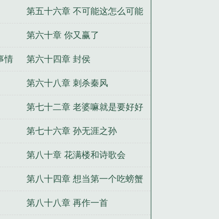
第五十六章 不可能这怎么可能
第六十章 你又赢了
事情
第六十四章 封侯
第六十八章 刺杀秦风
第七十二章 老婆嘛就是要好好
宠着
第七十六章 孙无涯之孙
第八十章 花满楼和诗歌会
第八十四章 想当第一个吃螃蟹
的人吗
第八十八章 再作一首