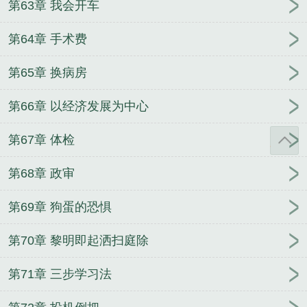
第63章 我会开车
第64章 手术费
第65章 换病房
第66章 以经济发展为中心
第67章 体检
第68章 政审
第69章 狗蛋的恐惧
第70章 黎明即起洒扫庭除
第71章 三步学习法