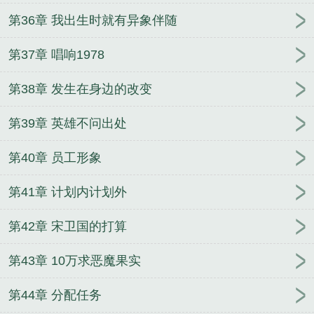
第36章 我出生时就有异象伴随
第37章 唱响1978
第38章 发生在身边的改变
第39章 英雄不问出处
第40章 员工形象
第41章 计划内计划外
第42章 宋卫国的打算
第43章 10万求恶魔果实
第44章 分配任务