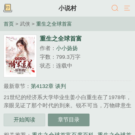
小说村
首页
> 武侠 >
重生之全球首富
重生之全球首富
作者：
小小扬扬
字数：799.3万字
状态：连载中
最新章节：
第4132章 谈判
21世纪的经济系大学毕业生姜小白重生在了1978年，
亲眼见证了那个时代的到来。锐不可当，万物肆意生
长，尘埃与曙光升腾，江河汇聚成川，无名山丘崛起
开始阅读
章节目录
为峰，天地一时，无比.....
《重生之全球首富》是小小扬扬精心创作的武侠类小