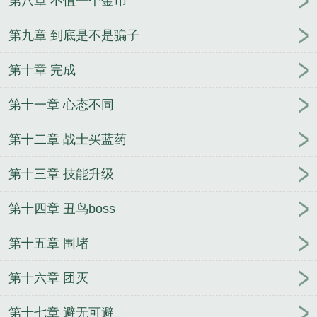
第八章 不值一个金币
迦世界的盖尔文人
毒医狂妃：邪帝请节制
地球纪
元
刑警日志
超级科技大亨
末日灾变：人间之神
第九章 到底是不是骗子
长生：从修炼残本秘技开始
我在洪荒与遮天来回穿
第十章 完成
梭
我组建了最强剑客集团
极品小魔妃：邪君别乱
来
英雄联盟：上帝之眼
奇迹王座
天龙古帝
第十一章 心态不同
第十二章 战士买蓝药
第十三章 技能升级
第十四章 丑鸟boss
第十五章 围堵
第十六章 团灭
第十七章 避无可避