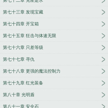
第七十二章 克星是水
第七十三章 发现宝藏
第七十四章 开宝箱
第七十五章 狂击与体速无限
第七十六章 只差等级
第七十七章 寻仇
第七十八章 更强的魔法控制力
第七十九章 红光装备
第八十章 光明盾
第八十一章 安全石