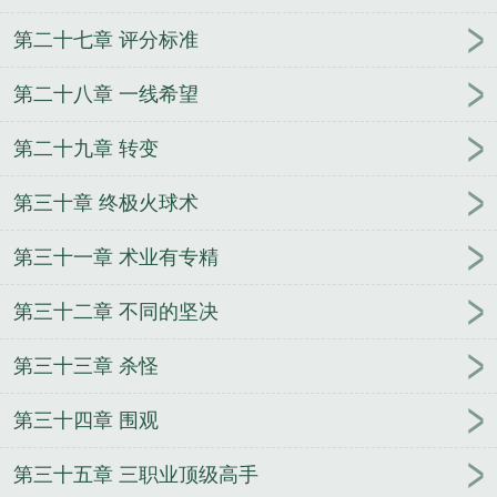
第二十七章 评分标准
第二十八章 一线希望
第二十九章 转变
第三十章 终极火球术
第三十一章 术业有专精
第三十二章 不同的坚决
第三十三章 杀怪
第三十四章 围观
第三十五章 三职业顶级高手