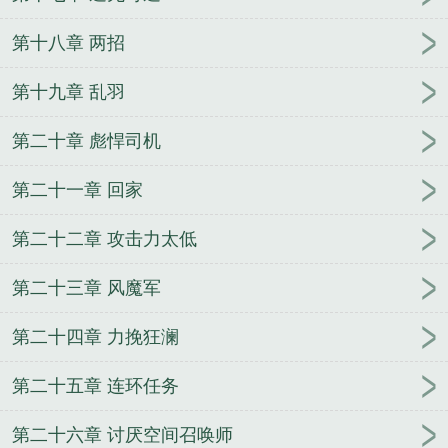
第十八章 两招
第十九章 乱羽
第二十章 彪悍司机
第二十一章 回家
第二十二章 攻击力太低
第二十三章 风魔军
第二十四章 力挽狂澜
第二十五章 连环任务
第二十六章 讨厌空间召唤师