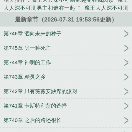
相关推荐：
魔王大人深不可测笔趣阁在线阅读
魔王
说，那些人类听说连魔王大人都去圣城买房，结果非
大人深不可测男主和谁在一起了
魔王大人深不可测
但没有引起恐慌，反而让圣城的房价翻了一番。”罗炎
百度
魔王大人深不可测TXT全集免费
魔王大人深不
沾沾自喜说道。“这恰恰说明我的计划是正确的！”与
最新章节（2026-07-31 19:53:56更新）
可测地图
魔王大人深不可测笔趣阁
魔王大人深不可
此同时地下城，挖矿的骷髅（玩家）们正在嚷嚷。“狗
测境界划分
魔王大人深不可测无错字版免费阅读
魔
第746章 洒向未来的种子
策划滚出来！”“说好的神宠、神装、养成、成就、商
王大人深不可测原著
魔王大人深不可测笔趣阁txt
魔
城、师妹、师姐……系统呢？”“这游戏真就只能挖矿
王大人深不可测笔趣阁无弹窗
魔王大人深不可测简
第745章 另一种死亡
啊？！”...
介
魔王大人深不可测晨星笔趣阁
魔王大人深不可测
《魔王大人深不可测》是蒙面人95793719精心创作的
第744章 神明的工作
电子书
魔王大人深不可测等级划分
魔王大人深不可
都市类小说。
测免费阅读下拉式笔趣阁
魔王大人深不可测笔趣阁
第743章 精灵之乡
最新章节
魔王大人深不可测百度百科
魔王大人深不
可测女主有几个
魔王大人深不可测防盗
魔王大人深
第742章 只有薇薇安缺席的派对
不可测星辰笔趣阁
魔王大人深不可测百科
魔王大人
深不可测笔趣阁TXT
魔王大人深不可测无广
魔王大
第741章 卡斯特利翁的选择
人深不可测晨星
魔王大人深不可测txt全文免费阅读
魔王大人深不可测全本
魔王大人深不可测在线阅读
第740章 之后的路还很长
免费
魔王大人深不可测怎么样
魔王大人深不可测