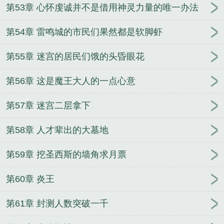
第53章 心怀虔诚并不是借用神灵力量的唯一办法
第54章 雷鸣城的市民们果然都是软脚虾
第55章 迷宫的居民们饿的头昏眼花
第56章 这是魔王大人的一点心意
第57章 迷宫二层拿下
第58章 人才辈出的大墓地
第59章 挖圣西斯的墙角求月票
第60章 炎王
第61章 封测人数突破一千