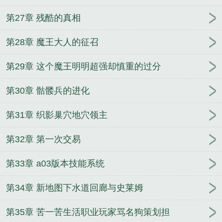
第27章 残酷的真相
第28章 魔王大人的征召
第29章 这个魔王明明超强却慎重的过分
第30章 骷髅兵的进化
第31章 织影巢穴地穴领主
第32章 第一次交易
第33章 a03版本技能系统
第34章 新地图下水道回廊与史莱姆
第35章 苦一苦生活职业玩家骂名狗策划担