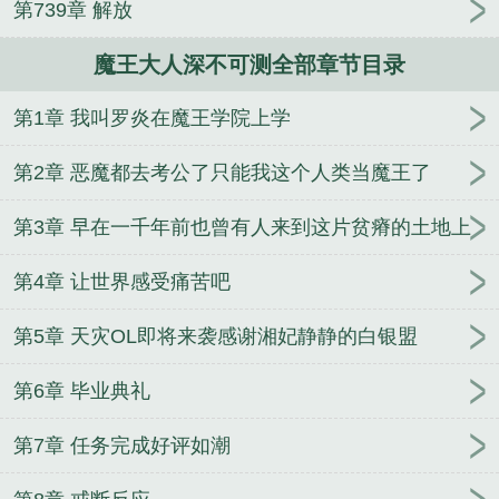
第739章 解放
TXT笔趣
魔王大人深不可测免费阅读无弹窗
魔王大
人深不可测手打无错字版
魔王大人深不可测笔
白月
魔王大人深不可测全部章节目录
光归来，替身却跪着求我别分手
韩娱，我才不要做
舔狗
从战锤开始劫掠诸天
从现代归来的朱元璋
往
第1章 我叫罗炎在魔王学院上学
日青山
地球源起：玄幻古史
人生模拟：女剑仙跨界
寻我
逆转
东京大律师：开局律所破产
狐狸绝无坏
第2章 恶魔都去考公了只能我这个人类当魔王了
心思
人在现实，超脱彼岸
开局就是狸猫换太子
我
脆皮大学生？全网直呼真难杀！
犟妻抗婚：霸总哄
第3章 早在一千年前也曾有人来到这片贫瘠的土地上
999虐1次
悟空悟空！
传说时代
重生后我只能和坏
第4章 让世界感受痛苦吧
女孩谈恋爱？
长青仙尊
最佳导演的诞生
天道图书
馆2天命永恒
第5章 天灾OL即将来袭感谢湘妃静静的白银盟
第6章 毕业典礼
第7章 任务完成好评如潮