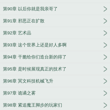
第90章 以后你就是我亲哥了
第91章 邪恶正在扩散
第92章 艺术品
第93章 这个世界上还是好人多啊
第94章 干脆给你们造台新的得了
第95章 是时候展现真正的技术了
第96章 冥文科技机械飞升
第97章 诡谲之雾
第98章 紧追魔王脚步的玩家们