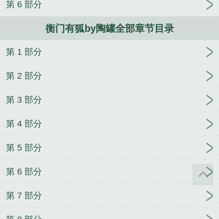
第 6 部分
衡门有狐by陶罐全部章节目录
第 1 部分
第 2 部分
第 3 部分
第 4 部分
第 5 部分
第 6 部分
第 7 部分