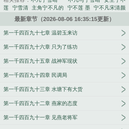
相关推荐：
不凡宁雪晴′一
不凡与宁雪晴
女主宁不
军史类小说。
莲
宁雪清
主角宁不凡的
宁不莲 墨
宁不凡宋清颜
笔趣阁免费阅
主角是宁不凡的有哪些
不凡宁雪晴电
最新章节（2026-08-06 16:35:15更新）
子书
霍不凡
宁不凡跳舞
不凡宁雪晴重生
宁不凡
的意思
宁不凡东方沉鱼
主人公宁不凡的
主角苏韵
第一千四百九十七章 温碧玉来访
婉何项北和堂妹一起重生开局被换亲
江糖霍少东笔
趣阁无弹窗
主角林浅陆沉偏心假千金为何又来求我
第一千四百九十六章 只为了练功
回家
主角苏韵婉何项北苏霜霜全集阅读
宁不凡宋清
第一千四百九十五章 战神军现状
颜
吴跃民刘芸官场之风流医少百度云
主角江糖霍少
东全集阅读
主角璃月楚珩钰全集阅读
官场之风流医
第一千四百九十四章 民调局
少吴跃民刘芸全文完整版
主角璃月楚珩钰六宫独宠
皇帝天天不早朝
吴跃民刘芸士圈之风流狂少百度云
第一千四百九十三章 水塘下有大货
吴跃民刘芸
仙道一途
戒断反应
主角赵锦舒陆瑾台
重生记全集阅读
主角赵锦舒陆瑾台重生后这婆媳对
第一千四百九十二章 燕家的态度
战我手拿把掐
吴跃民刘芸小说笔趣阁
林浅陆沉笔趣
阁无弹窗
赵锦舒陆瑾台重生记笔趣阁无弹窗
苏韵婉
第一千四百九十一章 见燕老将军
何项北苏霜霜笔趣阁无弹窗